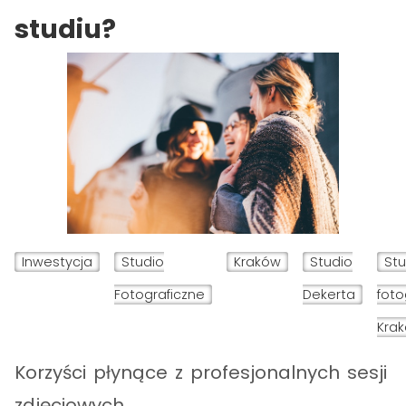
studiu?
Inwestycja
Studio
Kraków
Studio
Stu
Fotograficzne
Dekerta
foto
Kra
Korzyści płynące z profesjonalnych sesji
zdjęciowych.