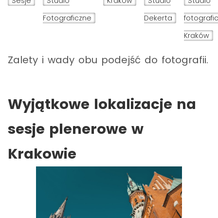
Sesje
Studio
Kraków
Studio
Studio
Fotograficzne
Dekerta
fotografi
Kraków
Zalety i wady obu podejść do fotografii.
Wyjątkowe lokalizacje na
sesje plenerowe w
Krakowie