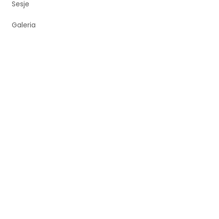
Sesje
Galeria
Cennik
Zespół
Kontakt
Więcej
Artykuły
O studiu
Porównanie studiów
Sesja biznesowa Kraków