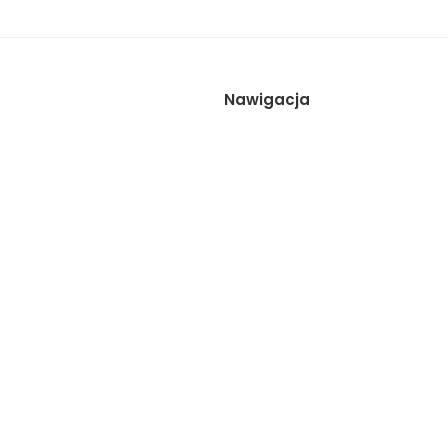
Nawigacja
Wynajem studia
Sesje
Galeria
Cennik
Zespół
Kontakt