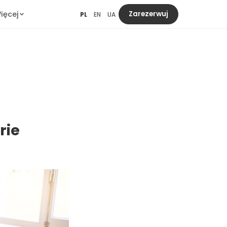
ięcej
Zarezerwuj
PL
EN
UA
rie