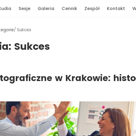
tudia
Sesje
Galeria
Cennik
Zespół
Kontakt
W
tegorie
Sukces
ia:
Sukces
otograficzne w Krakowie: histo