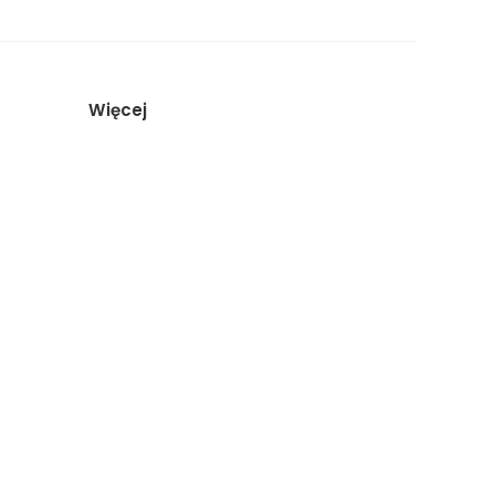
Więcej
Artykuły
O studiu
Porównanie studiów
Sesja biznesowa Kraków
Rezerwacja
Regulamin
Kategorie
Sitemap