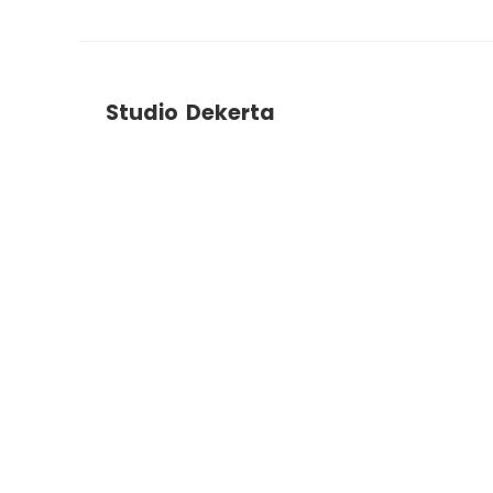
Studio Dekerta
ul. Dekerta 2B
30-703
Krakow
+48 788 786 903
studiodekerta@gmail.com
Instagram
Facebook
YouTube