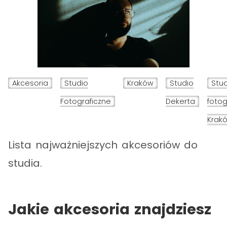
Akcesoria
Studio
Kraków
Studio
Stu
Fotograficzne
Dekerta
fotog
Krak
Lista najważniejszych akcesoriów do
studia.
Jakie akcesoria znajdziesz