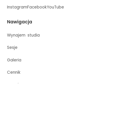
Instagram
Facebook
YouTube
Nawigacja
Wynajem studia
Sesje
Galeria
Cennik
Zespół
Kontakt
Więcej
Artykuły