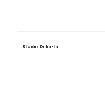
Studio Dekerta
ul. Dekerta 2B
30-703
Krakow
+48 788 786 903
studiodekerta@gmail.com
Instagram
Facebook
YouTube