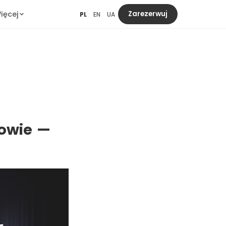
ięcej
Zarezerwuj
PL
EN
UA
kowie —