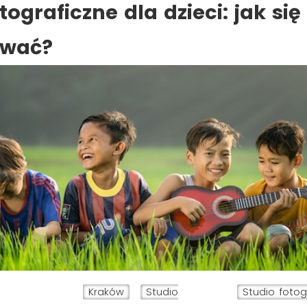
tograficzne dla dzieci: jak się
ować?
Kraków
Studio
Studio fotog