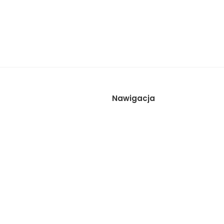
Nawigacja
Wynajem studia
Sesje
Galeria
Cennik
Zespół