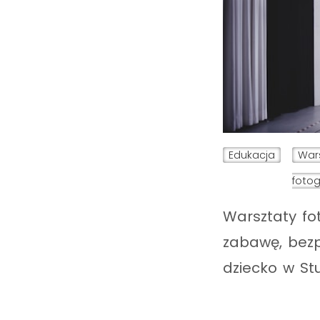
Edukacja
War
fotog
Warsztaty fot
zabawę, bezpi
dziecko w St