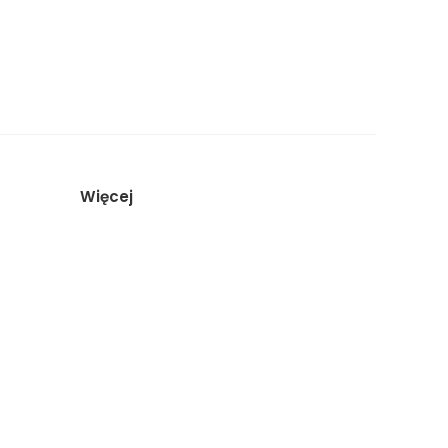
Więcej
Artykuły
O studiu
Porównanie studiów
Sesja biznesowa Kraków
Rezerwacja