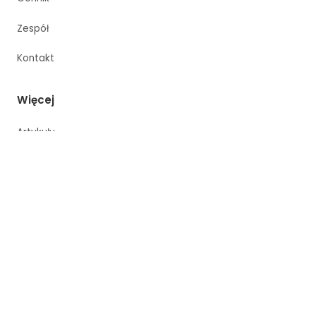
Zespół
Kontakt
Więcej
Artykuły
O studiu
Porównanie studiów
Sesja biznesowa Kraków
Rezerwacja
Regulamin
Kategorie