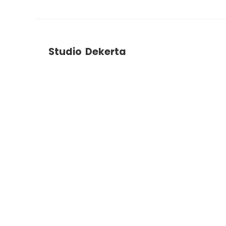
Studio Dekerta
ul. Dekerta 2B
30-703
Krakow
+48 788 786 903
studiodekerta@gmail.com
Instagram
Facebook
YouTube