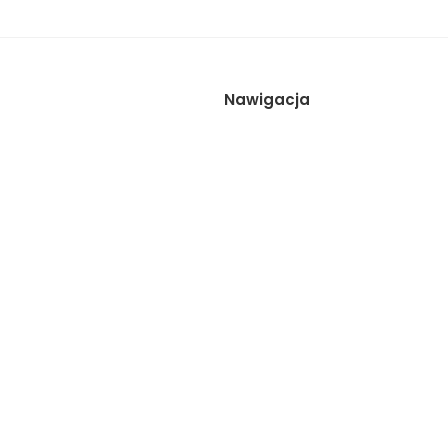
Nawigacja
Wynajem studia
Sesje
Galeria
Cennik
Zespół
Kontakt