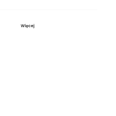
Więcej
Artykuły
O studiu
Porównanie studiów
Sesja biznesowa Kraków
Rezerwacja
Regulamin
Kategorie
Sitemap