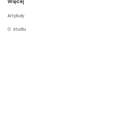
Więcej
Artykuły
O studiu
Porównanie studiów
Sesja biznesowa Kraków
Rezerwacja
Regulamin
Kategorie
Sitemap
©
2026
Studio Dekerta
.
All rights reserved