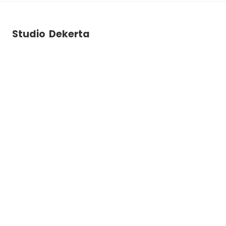
Studio Dekerta
ul. Dekerta 2B
30-703
Krakow
+48 788 786 903
studiodekerta@gmail.com
Instagram
Facebook
YouTube
Nawigacja
Wynajem studia
Sesje
Galeria
Cennik