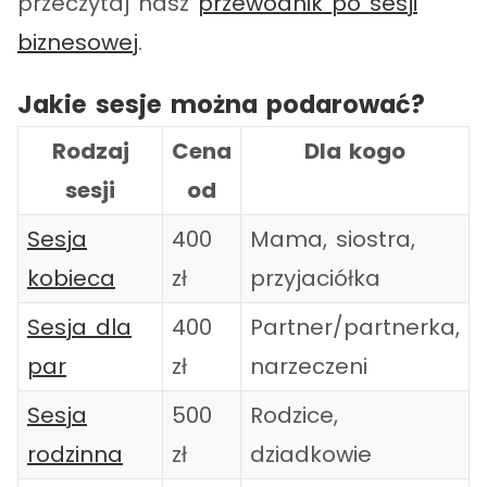
przeczytaj nasz
przewodnik po sesji
biznesowej
.
Jakie sesje można podarować?
Rodzaj
Cena
Dla kogo
sesji
od
Sesja
400
Mama, siostra,
kobieca
zł
przyjaciółka
Sesja dla
400
Partner/partnerka,
par
zł
narzeczeni
Sesja
500
Rodzice,
rodzinna
zł
dziadkowie