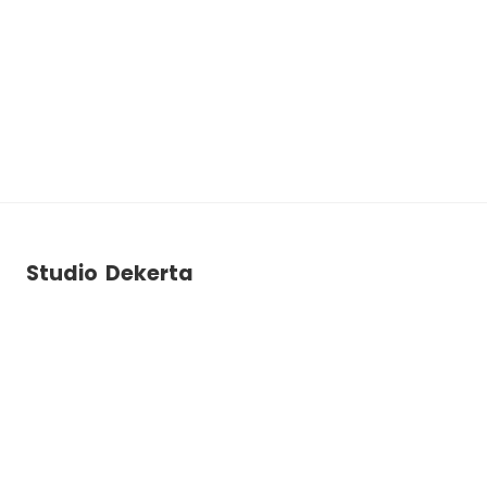
Studio Dekerta
ul. Dekerta 2B
30-703
Krakow
+48 788 786 903
studiodekerta@gmail.com
Instagram
Facebook
YouTube