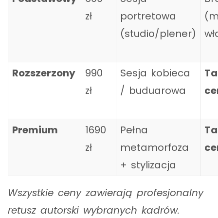
zł
portretowa
(m
(studio/plener)
wł
Rozszerzony
990
Sesja kobieca
Ta
zł
/ buduarowa
ce
Premium
1690
Pełna
Ta
zł
metamorfoza
ce
+ stylizacja
Wszystkie ceny zawierają profesjonalny
retusz autorski wybranych kadrów.