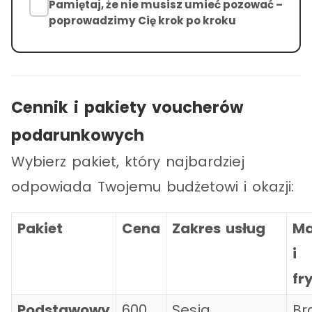
Pamiętaj, że nie musisz umieć pozować –
poprowadzimy Cię krok po kroku
Cennik i pakiety voucherów
podarunkowych
Wybierz pakiet, który najbardziej
odpowiada Twojemu budżetowi i okazji:
Pakiet
Cena
Zakres usług
Ma
i
fr
Podstawowy
600
Sesja
Br