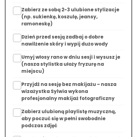
Zabierz ze sobą 2-3 ulubione stylizacje
(np. sukienkę, koszulę, jeansy,
ramoneskę)
Dzień przed sesją zadbaj o dobre
nawilżenie skóry i wypij dużo wody
Umyj włosy rano w dniu sesji i wysusz je
(nasza stylistka ułoży fryzurę na
miejscu)
Przyjdź na sesję bez makijażu – nasza
wizażystka Sylwia wykona
profesjonalny makijaż fotograficzny
Zabierz ulubioną playlistę muzyczną,
aby poczuć się w pełni swobodnie
podczas zdjęć