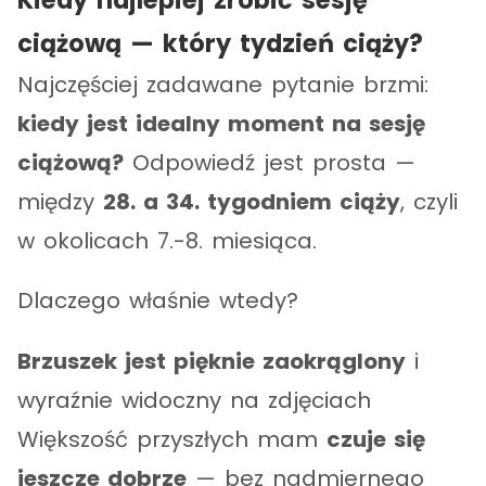
Kiedy najlepiej zrobić sesję
ciążową — który tydzień ciąży?
Najczęściej zadawane pytanie brzmi:
kiedy jest idealny moment na sesję
ciążową?
Odpowiedź jest prosta —
między
28. a 34. tygodniem ciąży
, czyli
w okolicach 7.-8. miesiąca.
Dlaczego właśnie wtedy?
Brzuszek jest pięknie zaokrąglony
i
wyraźnie widoczny na zdjęciach
Większość przyszłych mam
czuje się
jeszcze dobrze
— bez nadmiernego