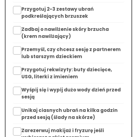
Przygotuj 2-3 zestawy ubrań
podkreślających brzuszek
Zadbaj o nawilżenie skóry brzucha
(krem nawilżający)
Przemyśl, czy chcesz sesję z partnerem
lub starszym dzieckiem
Przygotuj rekwizyty: buty dziecięce,
USG, literki z imieniem
Wyśpij się i wypij dużo wody dzień przed
sesją
Unikaj ciasnych ubrań na kilka godzin
przed sesją (ślady na skórze)
Zarezerwuj makijaż i fryzurę jeśli