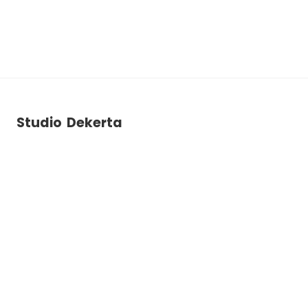
Studio Dekerta
ul. Dekerta 2B
30-703
Krakow
+48 788 786 903
studiodekerta@gmail.com
Instagram
Facebook
YouTube
Nawigacja
Wynajem studia