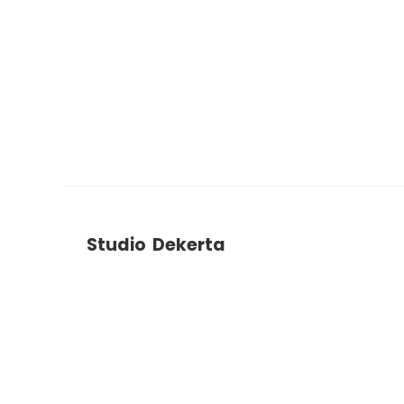
Studio Dekerta
ul. Dekerta 2B
30-703
Krakow
+48 788 786 903
studiodekerta@gmail.com
Instagram
Facebook
YouTube