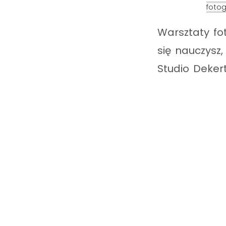
fotog
Warsztaty fo
się nauczysz,
Studio Deker