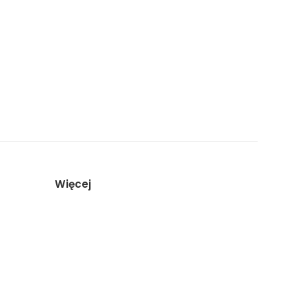
Więcej
Artykuły
O studiu
Porównanie studiów
Sesja biznesowa Kraków