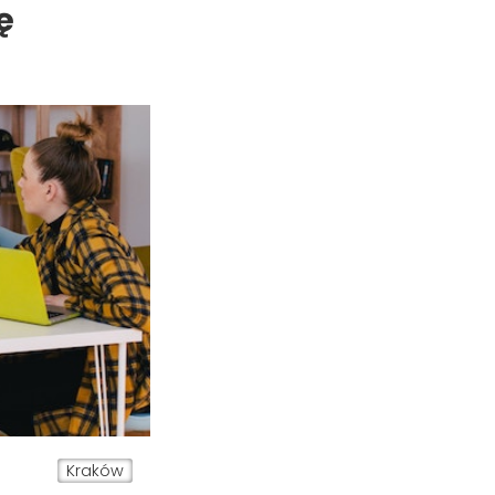
ę
Kraków