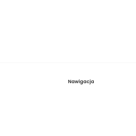
Nawigacja
Wynajem studia
Sesje
Galeria
Cennik