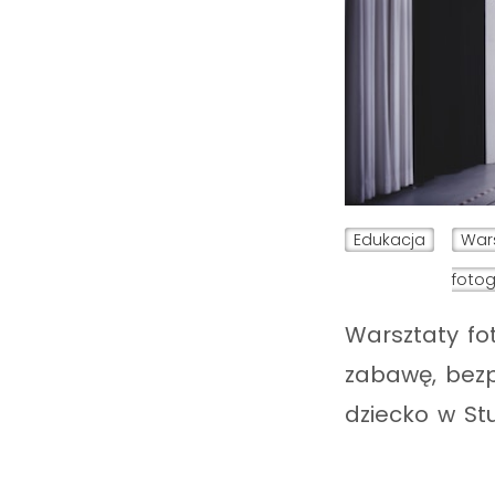
Edukacja
War
fotog
Warsztaty fot
zabawę, bezpi
dziecko w St