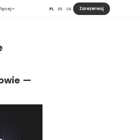
ięcej
Zarezerwuj
PL
EN
UA
e
kowie —