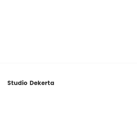
Studio Dekerta
ul. Dekerta 2B
30-703
Krakow
+48 788 786 903
studiodekerta@gmail.com
Instagram
Facebook
YouTube