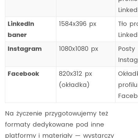
Linked
LinkedIn
1584x396 px
Tło pro
baner
Linked
Instagram
1080x1080 px
Posty
Insta
Facebook
820x312 px
Okład
(okładka)
profilu
Faceb
Na życzenie przygotowujemy też
formaty dedykowane pod inne
platformy i materiały — wystarczy