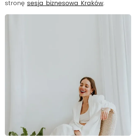
stronę
sesja biznesowa Kraków
.