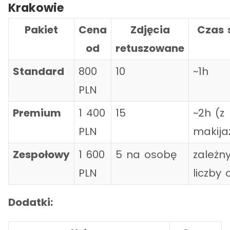
Krakowie
Pakiet
Cena
Zdjęcia
Czas s
od
retuszowane
Standard
800
10
~1h
PLN
Premium
1 400
15
~2h (z
PLN
makij
Zespołowy
1 600
5 na osobę
zależn
PLN
liczby
Dodatki: