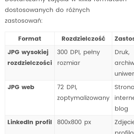
dostosowanych do różnych
zastosowań:
Format
Rozdzielczość
Zasto
JPG wysokiej
300 DPI, pełny
Druk,
rozdzielczości
rozmiar
archi
uniwe
JPG web
72 DPI,
Stron
zoptymalizowany
intern
blog
LinkedIn profil
800x800 px
Zdjęci
profil