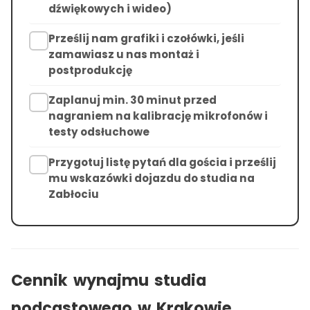
dźwiękowych i wideo)
Prześlij nam grafiki i czołówki, jeśli
zamawiasz u nas montaż i
postprodukcję
Zaplanuj min. 30 minut przed
nagraniem na kalibrację mikrofonów i
testy odsłuchowe
Przygotuj listę pytań dla gościa i prześlij
mu wskazówki dojazdu do studia na
Zabłociu
Cennik wynajmu studia
podcastowego w Krakowie