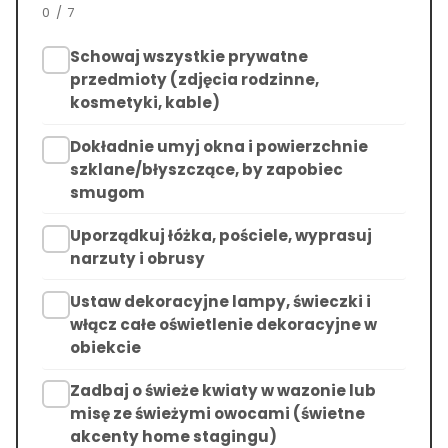
0
/
7
Schowaj wszystkie prywatne
przedmioty (zdjęcia rodzinne,
kosmetyki, kable)
Dokładnie umyj okna i powierzchnie
szklane/błyszczące, by zapobiec
smugom
Uporządkuj łóżka, pościele, wyprasuj
narzuty i obrusy
Ustaw dekoracyjne lampy, świeczki i
włącz całe oświetlenie dekoracyjne w
obiekcie
Zadbaj o świeże kwiaty w wazonie lub
misę ze świeżymi owocami (świetne
akcenty home stagingu)