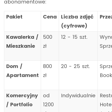
abonamentowe:
Pakiet
Cena
Liczba zdjęć
Prze
(cyfrowe)
Kawalerka /
500
12 - 15 szt.
Wyn
Mieszkanie
zł
Sprz
Dom /
800
20 - 25 szt.
Sprz
Apartament
zł
Book
Komercyjny
od
Indywidualnie
Rest
/ Portfolio
1200
Hote