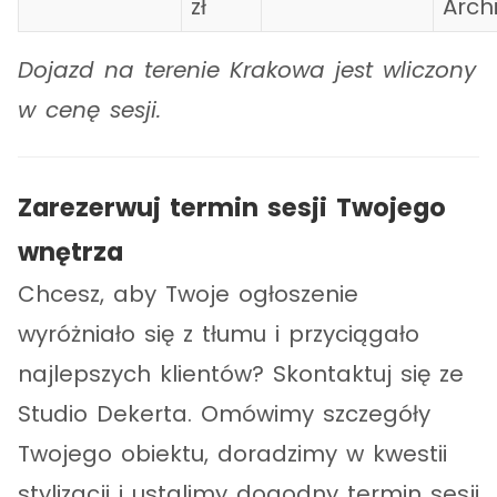
zł
Archi
Dojazd na terenie Krakowa jest wliczony
w cenę sesji.
Zarezerwuj termin sesji Twojego
wnętrza
Chcesz, aby Twoje ogłoszenie
wyróżniało się z tłumu i przyciągało
najlepszych klientów? Skontaktuj się ze
Studio Dekerta. Omówimy szczegóły
Twojego obiektu, doradzimy w kwestii
stylizacji i ustalimy dogodny termin sesji