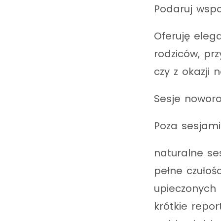
Podaruj wsp
Oferuję eleg
rodziców, prz
czy z okazji n
Sesje noworo
Poza sesjami
naturalne se
pełne czułoś
upieczonych 
krótkie repo