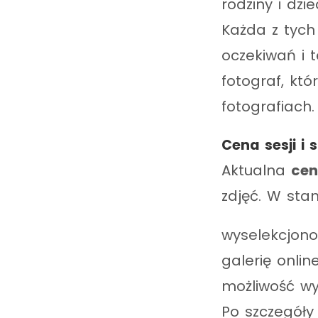
rodziny i dzi
Każda z tych
oczekiwań i 
fotograf, któ
fotografiach.
Cena sesji i 
Aktualna
cen
zdjęć. W stan
wyselekcjono
galerię onli
możliwość wy
Po szczegóły