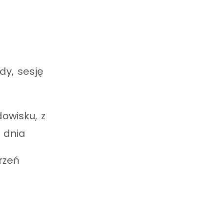
dy, sesję
owisku, z
 dnia
rzeń