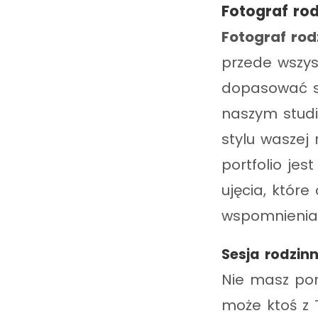
Fotograf ro
Fotograf rod
przede wszyst
dopasować se
naszym studi
stylu waszej 
portfolio jes
ujęcia, któr
wspomnienia
Sesja rodzin
Nie masz pom
może ktoś z T