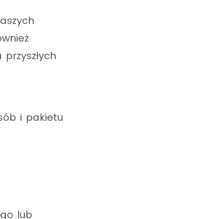
Waszych
ównież
a przyszłych
sób i pakietu
ego lub