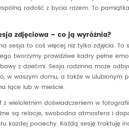
 wspólną radość z bycia razem. To pamiątk
esja zdjęciowa – co ją wyróżnia?
a sesja to coś więcej niż tylko zdjęcia. To 
ego tworzymy prawdziwe kadry pełne emocji,
abawy z dziećmi. Sesja rodzinna może odby
o, w waszym domu, a także w ulubionym p
 na łące lub w mieście.
 z wieloletnim doświadczeniem w fotografii 
żne są relacje, swobodna atmosfera i do
 każdej pociechy. Każdą sesję traktuję in