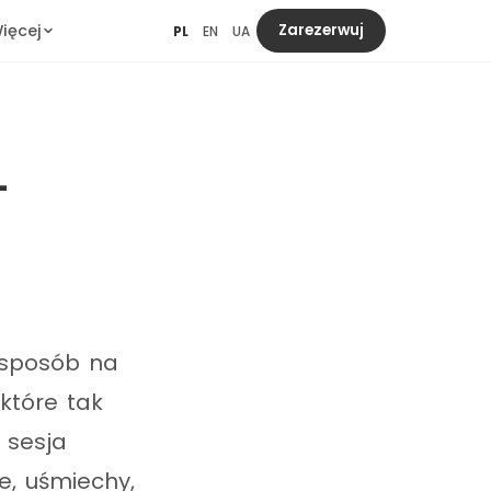
ięcej
Zarezerwuj
PL
EN
UA
–
o sposób na
które tak
 sesja
e, uśmiechy,