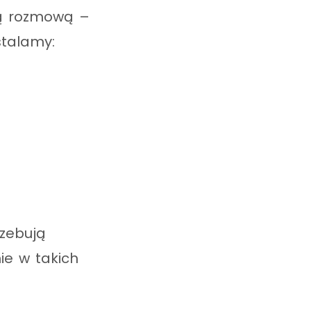
ką rozmową –
stalamy:
rzebują
ie w takich