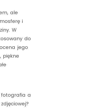
em, ale
tmosferę i
ziny. W
stosowany do
i ocena jego
, piękne
ałe
fotografia a
 zdjęciowej?