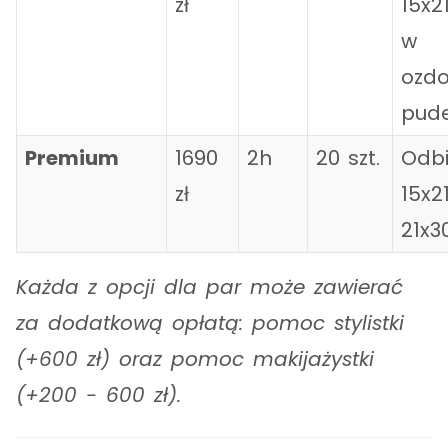
zł
15x2
w
ozd
pude
Premium
1690
2h
20 szt.
Odbi
zł
15x21
21x3
Każda z opcji dla par może zawierać
za dodatkową opłatą: pomoc stylistki
(+600 zł) oraz pomoc makijażystki
(+200 - 600 zł).